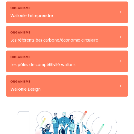
ORGANISME
Wallonie Entreprendre
ORGANISME
Les référents bas carbone/économie circulaire
ORGANISME
Les pôles de compétitivité wallons
ORGANISME
Wallonie Design