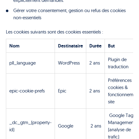
explicitement demandés.
Gérer votre consentement, gestion ou refus des cookies
non-essentiels
Les cookies suivants sont des cookies essentiels :
Nom
Destinataire
Durée
But
Plugin de
pll_language
WordPress
2 ans
traduction
Préférences
cookies &
epic-cookie-prefs
Epic
2 ans
fonctionnemen
site
Google Tag
_dc_gtm_(property-
Management
Google
2 ans
id)
(analyse de
trafic)