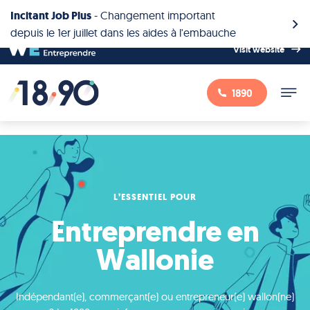
Incitant Job Plus
-
Changement important
depuis le 1er juillet dans les aides à l'embauche
Visit website
1890
L’ESSENTIEL POUR
Entreprendre en
Wallonie
Indépendant(e), commerçant(e) ou entrepreneur(e) wallon(ne)