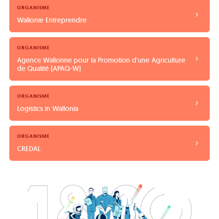
ORGANISME
Wallonie Entreprendre
ORGANISME
Agence Wallonne pour la Promotion d'une Agriculture 
de Qualité (APAQ-W)
ORGANISME
Logistics in Wallonia
ORGANISME
CREDAL