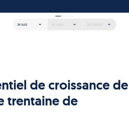
Je suis
Je veux
J'ai besoin
entiel de croissance de
 trentaine de