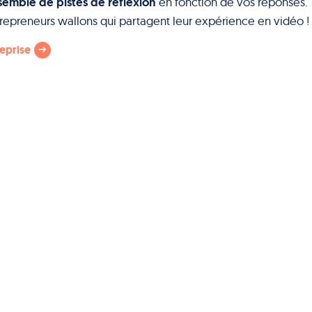
emble de pistes de réflexion
en fonction de vos réponses.
entrepreneurs wallons qui partagent leur expérience en vidéo !
reprise