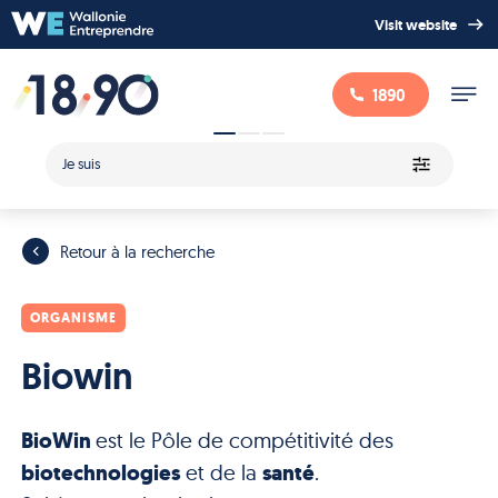
Visit website
1890
Je suis
Retour à la recherche
ORGANISME
Biowin
BioWin
est le Pôle de compétitivité des
biotechnologies
et de la
santé
.