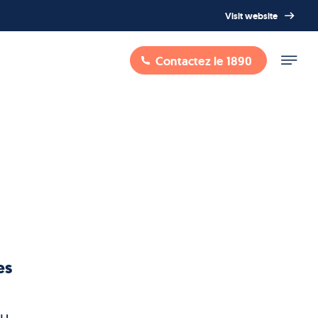
Visit website
Contactez le 1890
es
eu