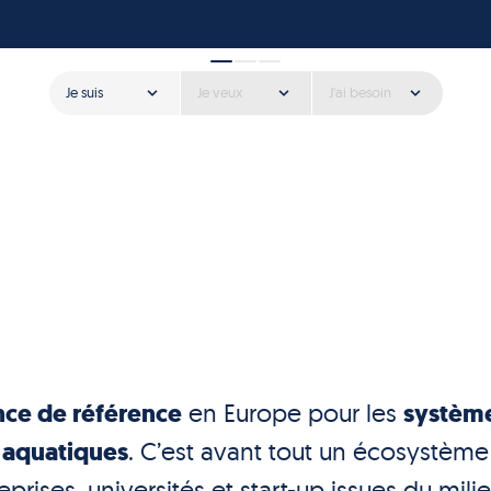
Je suis
Je veux
J'ai besoin
nce de référence
en Europe pour les
systèm
t aquatiques
. C’est avant tout un écosystème
rises, universités et start-up issues du mili