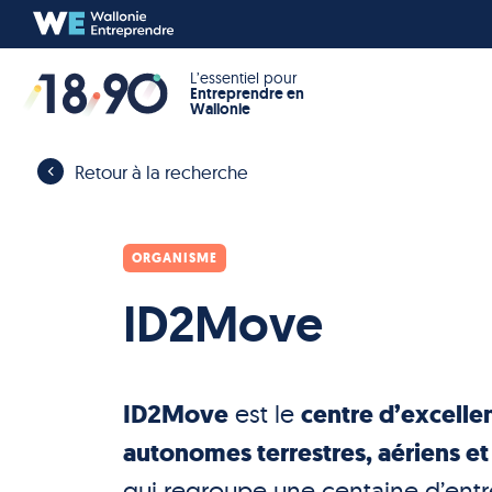
L’essentiel pour
Entreprendre en
Wallonie
Retour à la recherche
ORGANISME
ID2Move
ID2Move
est le
centre d’excelle
autonomes terrestres, aériens e
qui regroupe une centaine d’entrep