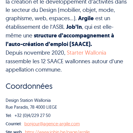
la création et le développement d’activités dans
le secteur du Design (mobilier, objet, mode,
graphisme, web, espaces…).
Argile
est un
établissement de l’ASBL
Job’In
, qui est elle-
même une
structure d’accompagnement à
l’auto-création d’emploi (SAACE).
Depuis novembre 2020,
Starter Wallonia
rassemble les 12 SAACE wallonnes autour d’une
appellation commune.
Coordonnées
Design Station Wallonia
Rue Paradis, 78 4000 LIEGE
+32 (0)4/229 27 50
Tel:
bonjour@agence-argile.com
Courriel:
https://www.jobin.be/page/argile
Site web