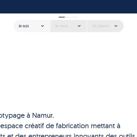
Je suis
Je veux
J'ai besoin
ototypage à Namur.
espace créatif de fabrication mettant à
ts et des entrepreneurs innovants des outils 