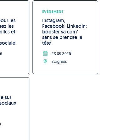
ÉVÈNEMENT
our les 
Instagram, 
sez les 
Facebook, Linkedin: 
lics et 
booster sa com’ 
sans se prendre la 
sociale!
tête
26
23.09.2026
Soignies
e sur 
 sociaux
6