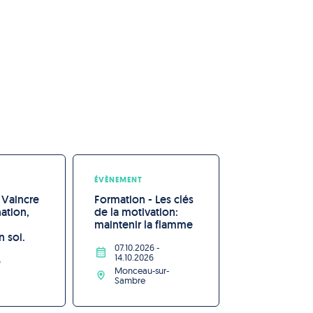
ÉVÈNEMENT
 Vaincre 
Formation - Les clés 
nation, 
de la motivation: 
 
maintenir la flamme
n soi.
07.10.2026
-
14.10.2026
6
Monceau-sur-
Sambre