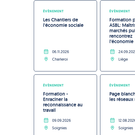
ÉVÈNEMENT
ÉVÈNEMENT
Les Chantiers de 
Formation p
l'économie sociale
ASBL: Maîtri
marchés pub
rencontrez 
l’économie 
06.11.2026
24.09.20
Charleroi
Liège
ÉVÈNEMENT
ÉVÈNEMENT
Formation - 
Page blanch
Enraciner la 
les réseaux
reconnaissance au 
travail
09.09.2026
12.08.202
Soignies
Soignies