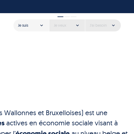
Je suis
Je veux
J'ai besoin
s Wallonnes et Bruxelloises) est une
es
actives en économie sociale visant à
per l’
économie sociale
au niveau belge et