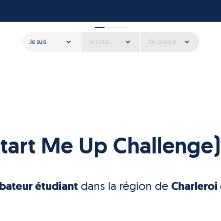
Je suis
Je veux
J'ai besoin
Start Me Up Challenge)
bateur étudiant
dans la région de
Charleroi 