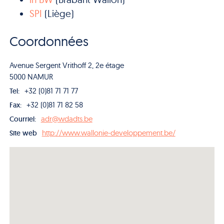
SPI
(Liège)
Coordonnées
Avenue Sergent Vrithoff 2, 2e étage
5000 NAMUR
+32 (0)81 71 71 77
Tel:
+32 (0)81 71 82 58
Fax:
adr@wdadts.be
Courriel:
http://www.wallonie-developpement.be/
Site web