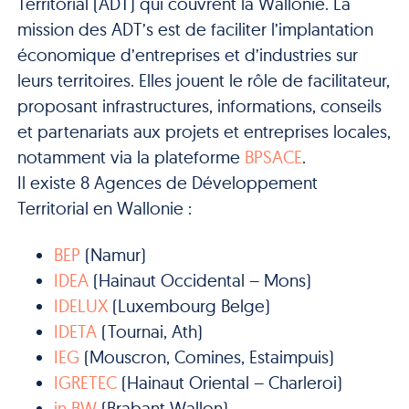
Territorial (ADT) qui couvrent la Wallonie. La
mission des ADT’s est de faciliter l’implantation
économique d’entreprises et d’industries sur
leurs territoires. Elles jouent le rôle de facilitateur,
proposant infrastructures, informations, conseils
et partenariats aux projets et entreprises locales,
notamment via la plateforme
BPSACE
.
Il existe 8 Agences de Développement
Territorial en Wallonie :
BEP
(Namur)
IDEA
(Hainaut Occidental – Mons)
IDELUX
(Luxembourg Belge)
IDETA
(Tournai, Ath)
IEG
(Mouscron, Comines, Estaimpuis)
IGRETEC
(Hainaut Oriental – Charleroi)
in BW
(Brabant Wallon)