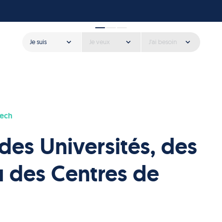
Je suis
Je veux
J'ai besoin
tech
des Universités, des
u des Centres de