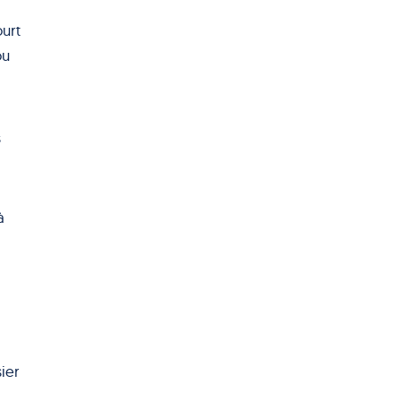
ourt
ou
s
à
ier