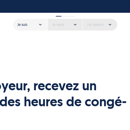
Je suis
Je veux
J'ai besoin
yeur, recevez un
des heures de congé-