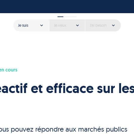
Je suis
Je veux
J'ai besoin
en cours
tif et efficace sur le
 vous pouvez répondre aux marchés publics