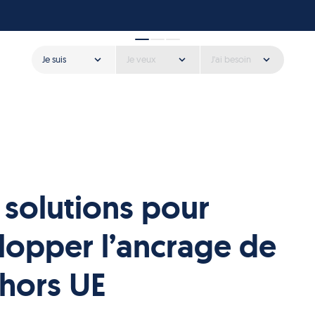
Je suis
Je veux
J'ai besoin
s solutions pour
lopper l’ancrage de
 hors UE