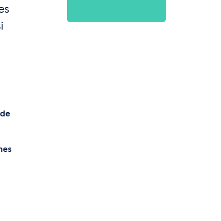
es
i
 de
ches