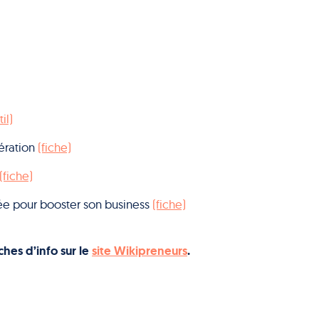
il)
nération
(fiche)
(fiche)
 pour booster son business
(fiche)
iches d’info sur le
site Wikipreneurs
.