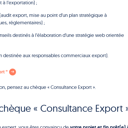
 l’exportation) ;
(audit export, mise au point d’un plan stratégique à
ques, réglementaires) ;
nseils destinés à l’élaboration d’une stratégie web orientée
on destinée aux responsables commerciaux export).
rt “
tion, pensez au chèque « Consultance Export ».
e chèque « Consultance Export 
votre projet et fin prêt(e) 
 expert, vous êtes convaincu de