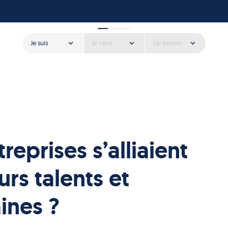
Je suis
Je veux
J'ai besoin
treprises s’alliaient
rs talents et
ines ?