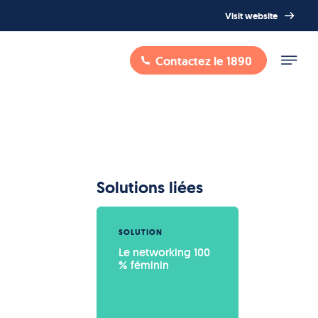
Visit website
Contactez le 1890
Solutions liées
SOLUTION
Le networking 100 
% féminin
a