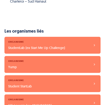
Charleroi – Sud Hainaut
Les organismes liés
ORGANISME
StudentLab (ex Start Me Up Challenge)
ORGANISME
Yump
ORGANISME
Student StartLab
ORGANISME