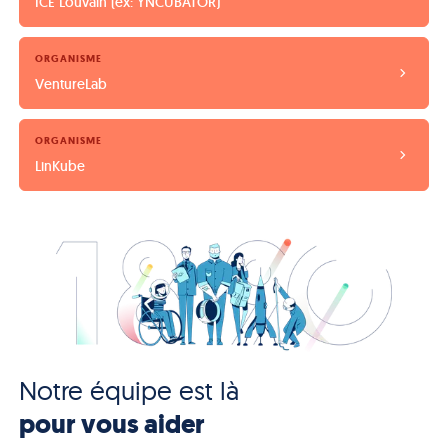
ICE Louvain (ex: YNCUBATOR)
ORGANISME
VentureLab
ORGANISME
LinKube
Notre équipe est là
pour vous aider